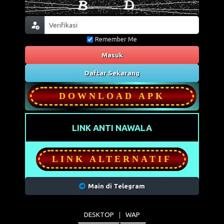
Remember Me
Masuk
Daftar Sekarang
DOWNLOAD APK
LINK ANTI NAWALA
LINK ALTERNATIF
CARI DI GOOGLE : BIUS303
Main di Telegram
DESKTOP
WAP