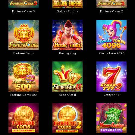
Fortune Gems 3
Golden Empire
Fortune Gems 2
Fortune Gems
Boxing King
Circus Joker 4096
Fortune Gems 500
Super Ace II
Crazy777 2