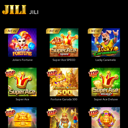
JILI
Jokers Fortune
Super Ace SPEED
Lucky Caramelo
Super Ace
Fortune Garuda 500
Super Ace Deluxe