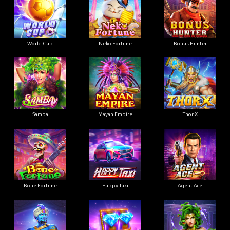
World Cup
Neko Fortune
Bonus Hunter
Samba
Mayan Empire
Thor X
Bone Fortune
Happy Taxi
Agent Ace