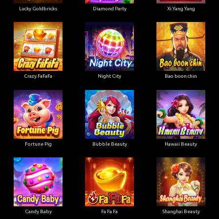
Lucky Goldbricks
Diamond Party
Xi Yang Yang
Crazy FaFaFa
Night City
Bao boon chin
Fortune Pig
Bubble Beauty
Hawaii Beauty
Candy Baby
Fa Fa Fa
Shanghai Beauty