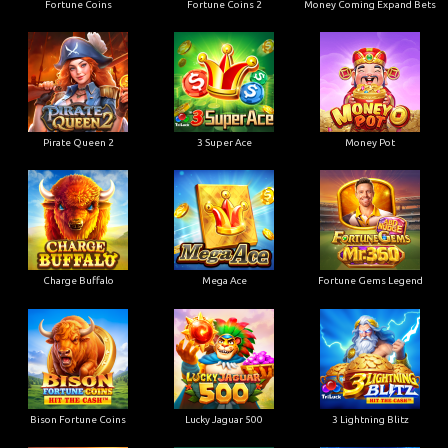
Fortune Coins
Fortune Coins 2
Money Coming Expand Bets
Pirate Queen 2
3 Super Ace
Money Pot
Charge Buffalo
Mega Ace
Fortune Gems Legend
Bison Fortune Coins
Lucky Jaguar 500
3 Lightning Blitz