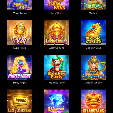
Magic Lamp
Twin Wins
Medusa
Super Rich
Lucky Coming
Book of Gold
Party Night
Monkey Party
Golden Queen