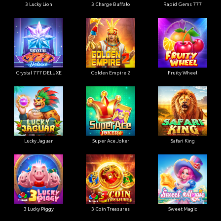
3 Lucky Lion
3 Charge Buffalo
Rapid Gems 777
Crystal 777 DELUXE
Golden Empire 2
Fruity Wheel
Lucky Jaguar
Super Ace Joker
Safari King
3 Lucky Piggy
3 Coin Treasures
Sweet Magic