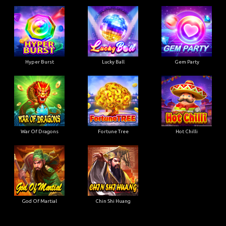
Hyper Burst
Lucky Ball
Gem Party
War Of Dragons
Fortune Tree
Hot Chilli
God Of Martial
Chin Shi Huang