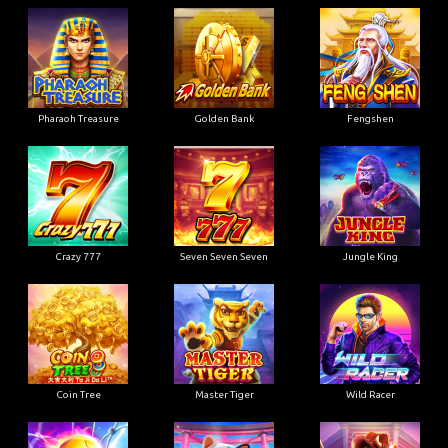
Pharaoh Treasure
Golden Bank
Fengshen
Crazy 777
Seven Seven Seven
Jungle King
Coin Tree
Master Tiger
Wild Racer