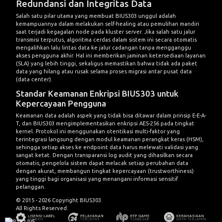
Redundansi dan Integritas Data
Salah satu pilar utama yang membuat BIUS303 unggul adalah
kemampuannya dalam melakukan self-healing atau pemulihan mandiri
saat terjadi kegagalan node pada kluster server. Jika salah satu jalur
transmisi terputus, algoritma cerdas dalam sistem ini secara otomatis
mengalihkan lalu lintas data ke jalur cadangan tanpa mengganggu
akses pengguna akhir. Hal ini memberikan jaminan ketersediaan layanan
(SLA) yang lebih tinggi, sekaligus memastikan bahwa tidak ada paket
data yang hilang atau rusak selama proses migrasi antar pusat data
(data center).
Standar Keamanan Enkripsi BIUS303 untuk
Kepercayaan Pengguna
Keamanan data adalah aspek yang tidak bisa ditawar dalam prinsip E-E-A-
T, dan BIUS303 mengimplementasikan enkripsi AES-256 pada tingkat
kernel. Protokol ini menggunakan otentikasi multi-faktor yang
terintegrasi langsung dengan modul keamanan perangkat keras (HSM),
sehingga setiap akses ke endpoint data harus melewati validasi yang
sangat ketat. Dengan transparansi log audit yang dihasilkan secara
otomatis, pengelola sistem dapat melacak setiap perubahan data
dengan akurat, membangun tingkat kepercayaan (trustworthiness)
yang tinggi bagi organisasi yang menangani informasi sensitif
pelanggan.
© 2015 - 2026 Copyright BIUS303.
All Rights Reserved.