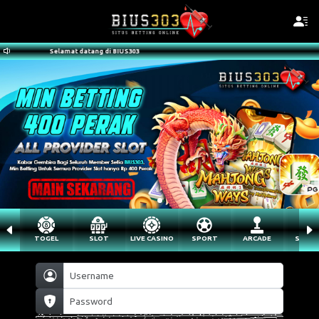
Selamat datang di BIUS303
TOGEL
SLOT
LIVE CASINO
SPORT
ARCADE
SABU