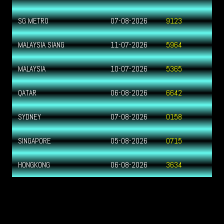
SG METRO
07-08-2026
9123
MALAYSIA SIANG
11-07-2026
5964
MALAYSIA
10-07-2026
5365
QATAR
06-08-2026
6642
SYDNEY
07-08-2026
0158
SINGAPORE
05-08-2026
0715
HONGKONG
06-08-2026
3634