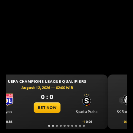
UEFA CHAMPIONS LEAGUE QUALIFIERS
August 12, 2026 — 01:30 WIB
0 : 0
Previous
Next
BET NOW
SK Sturm Graz
Fenerbahce
-0.5
0.95
0.5
0.87