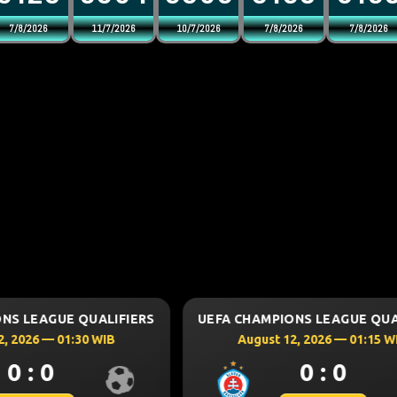
setiap deposit pulsa adalah 1x24 jam ( jika melewati kami anggap
7/8/2026
11/7/2026
10/7/2026
7/8/2026
7/8/2026
in nomor yang aktif bukan menjadi tanggung jawab BIUS303
ulsa melalui MKIOS dan Sistem Transfer Pulsa (*858#)
k akan sama dengan yang member miliki apabila tetap melakukan pe
skan deposit apabila SN yang dikirimkan tidak ada yang sama de
besar 300.000 apabila deposit melebihi maximal deposit pulsa ma
a dan menyalah gunakan promo ini untuk keuntungan sepihak sangat
bekukan saldo / credit permainan apabila tidak sesuai dengan sy
IERS
E-FOOTBALL F24 INTERNATIONAL
E-FO
FRIENDLY
August 7, 2026 — 23:00 WIB
0 : 0