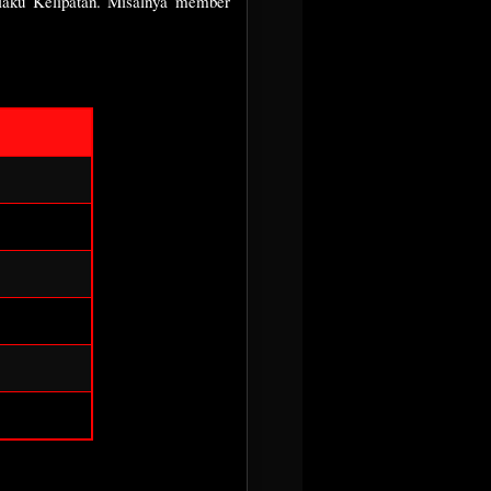
laku Kelipatan. Misalnya member