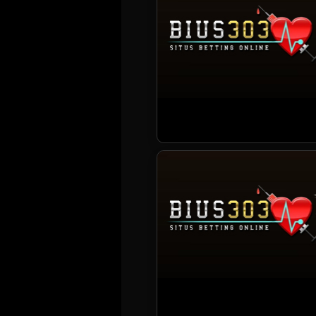
Rp 50.000
Rp 100.000
Rp 200.000
Promo ini hanya berlaku
Cara Klaim Bonus wajib m
Bonus yang diberikan ada
BONUS NEW MEMBER
Untuk melakukan penarik
Bonus hanya berlaku khu
Bonus New Member 20% Di
Tidak Berlaku Untuk Depo
Maksimal Bonus Yang Dib
Selama Mengikuti Promo
Untuk Claim Bonus Minima
BIUS303 berhak membatalk
Hanya bisa Claim 1x Per 
keputusan kami adalah m
Syarat Untuk Melakukan 
Contoh : Depo 50.000 + 
Harap Konfirmasi Kepada 
Bonus Harus Claim Melalu