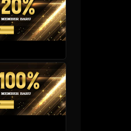
1.000.000
2.000.000
3.000.000
in.
patkan.
un kelompok / sindikat dan
ambil Bonus New Member.