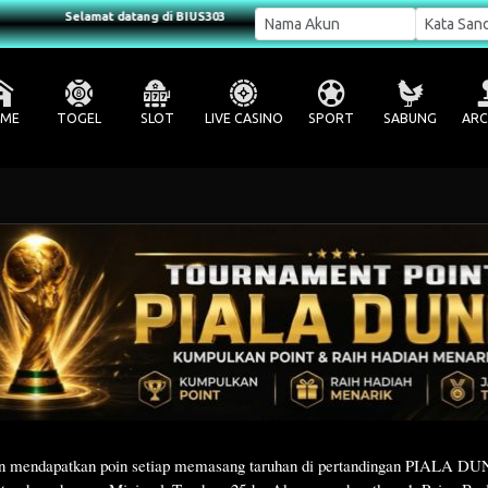
Selamat datang di BIUS303
ME
TOGEL
SLOT
LIVE CASINO
SPORT
SABUNG
ARC
mr**rb Berhasil Withdraw Rp 9.369.000,00
an mendapatkan poin setiap memasang taruhan di pertandingan PIALA DU