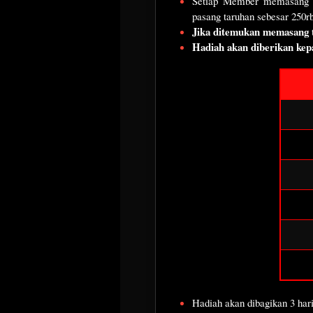
Setiap Member memasang t
pasang taruhan sebesar 250r
Jika ditemukan memasang ta
Hadiah akan diberikan kep
Hadiah akan dibagikan 3 hari