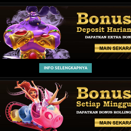
ALAHAN 100%
kan Apabila Anda Sudah Bermain.
 BONUS NEW MEMBER 20% , Maka Bonus Mingguan Tidak Akan Dih
ku Untuk New Member.
OT
ider Slot Kecuali PG.
ermainan lainnya, maka saldo akan dihanguskan beserta bonusnya
Withdrawkan.
lahan di Livechat.
aim Garani Kekalahan adalah Rp 100.000.
ang diberikan adalah Rp 200.000.
an pada Hari yang sama, akan Reset setiap jam 00.00 WIB.
INFO SELENGKAPNYA
k Permainan Slot , Apabila Bermain Di Game Selain Slot Maka Tida
IAN 5%
maka tidak bisa claim bonus garansi kekalahan 100%.
Di Berikan Ketika Melakukan Deposit.
Di Gabungkan Dengan Promosi Lainnya. Garansi Kekalahan hanya bisa
rikan Adalah Rp 20.000,-
 100%.
l Deposit adalah Rp 100.000,-
atalkan Apabila Ditemukan Adanya Indikasi Kecurangan Seperti 
Withdraw Atau Penarikan Dana Harus Mencapai 2x TO CREDIT.
an Semua Kemenangan.
 Bonus 5.000 = 105.000 x 2 = Rp 210.000,- (CREDIT)
3 Adalah Mutlak dan Tidak Dapat Diganggu Gugat.
 BONUS DEPOSIT HARIAN 5% , Maka Bonus Mingguan Tidak Akan Di