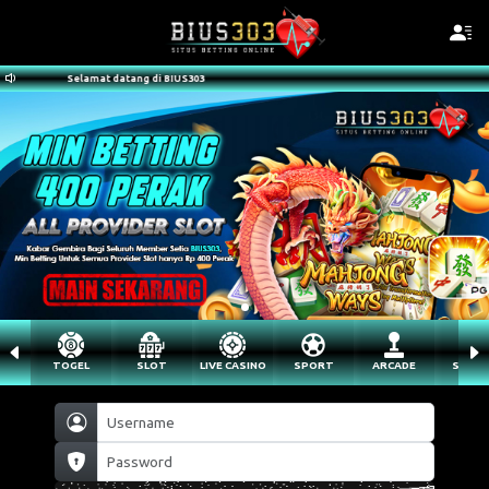
Selamat datang di BIUS303
TOGEL
SLOT
LIVE CASINO
SPORT
ARCADE
SABU