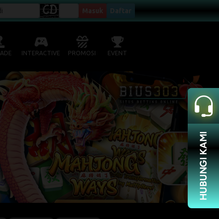
Masuk
Daftar
ADE
INTERACTIVE
PROMOSI
EVENT