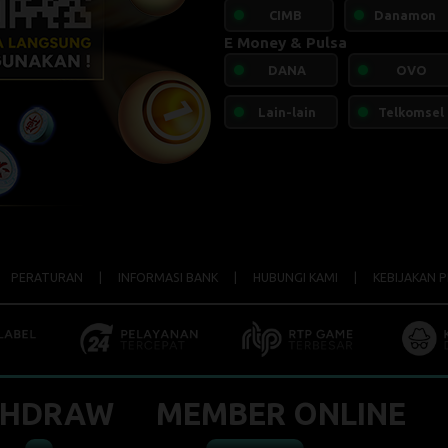
CIMB
Danamon
E Money & Pulsa
DANA
OVO
Lain-lain
Telkomsel
PERATURAN
|
INFORMASI BANK
|
HUBUNGI KAMI
|
KEBIJAKAN P
THDRAW
MEMBER ONLINE