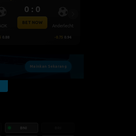
0 : 0
Next
BET NOW
 Bull
Pafos FC
zburg
0.85
-1
0.97
Mainkan Sekarang
BNI
BRI