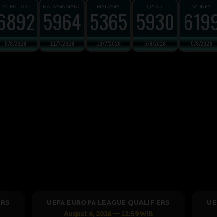
SG METRO
MALAYSIA SIANG
MALAYSIA
QATAR
SYDNEY
6892
5964
5365
5930
619
5/8/2026
11/7/2026
10/7/2026
5/8/2026
5/8/2026
ERS
UEFA EUROPA LEAGUE QUALIFIERS
UE
August 7, 2026 — 02:00 WIB